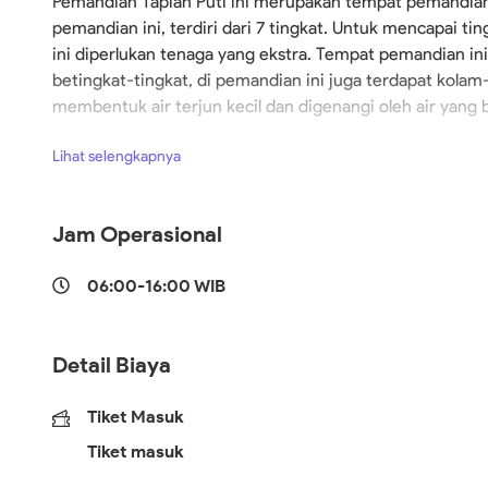
Pemandian Tapian Puti ini merupakan tempat pemandian
pemandian ini, terdiri dari 7 tingkat. Untuk mencapai ti
ini diperlukan tenaga yang ekstra. Tempat pemandian ini
betingkat-tingkat, di pemandian ini juga terdapat kolam
membentuk air terjun kecil dan digenangi oleh air yang 
kecil ini dialiri air yang berasal dari bukit.
Lihat selengkapnya
Jam Operasional
06:00-16:00 WIB
Detail Biaya
Tiket Masuk
Tiket masuk