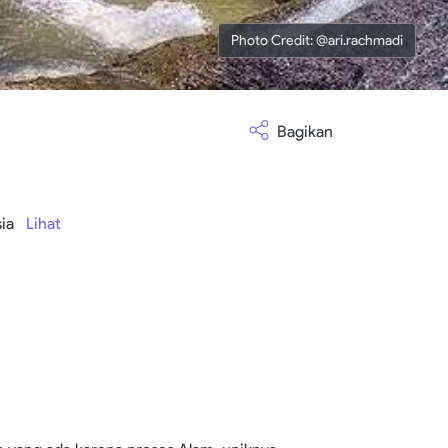
Photo Credit: @ari.rachmadi
Bagikan
esia
Lihat