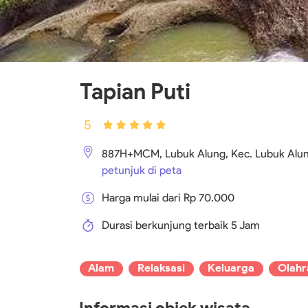
Tapian Puti
5
887H+MCM, Lubuk Alung, Kec. Lubuk Alun
petunjuk di peta
Harga mulai dari Rp 70.000
Durasi berkunjung terbaik
5 Jam
Alam
Relaksasi
Keluarga
Olahr
Informasi objek wisata